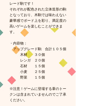
レード駒です！
それぞれが配色された立体造形の駒
となっており、木駒では味わえない
豪華感でボード上を彩り、満足度の
高いゲームを楽しむことができま
す。
・内容物：
アップグレード駒 合計１０５個
木材 ３０個
レンガ ２０個
石材 １５個
小麦 ２５個
野菜 １５個
※注意！ゲームに登場する葦のトー
クンは含まれていませんのでご了承
ください。