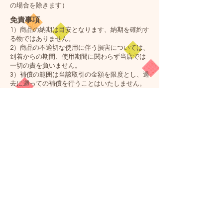
の場合を除きます）
免責事項
1）商品の納期は目安となります、納期を確約す
る物ではありません。
2）商品の不適切な使用に伴う損害については、
到着からの期間、使用期間に関わらず当店では
一切の責を負いません。
3）補償の範囲は当該取引の金額を限度とし、過
去に遡っての補償を行うことはいたしません。
4）当店は一切の間接損害、特別損害又は結果損
害、ならびに機会損失、逸失利益について責任
を負わず、取引において瑕疵が発生した結果生
じた、直接損害若しくは通常損害についての
み、当該取引の金額を限度として賠償の責任を
負うものとします。
なお、返金に係る当社の債務には利息を付しま
せん。
5）頂いたご注文の有効期限はご注文日を含め最
大一ヶ月とさせていただきます。
ただし当店の不都合（商品の欠品など）で遅れ
る場合はこの限りではありません。
6）当店のホームページに記載されている情報、
及びサービス内容は断り無く変更となる場合が
ございます。