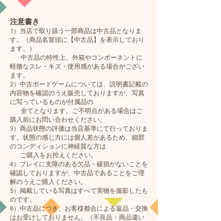
注意書き
1）
当店で取り扱う一部商品は中古品となりま
す。（商品名冒頭に【中古品】を表示しており
ます。）
中古品の特性上、外箱やコンポーネントに
軽微なスレ・キズ・使用感がある場合がござい
ます。
2）
中古ボードゲームについては、説明書記載の
内容物を確認のうえ販売しておりますが、写真
に写っているものが付属品の
全てとなります。ご不明点がある場合はご
購入前にお問い合わせください。
3）
商品状態の評価は当店基準にて行っておりま
す。状態の感じ方には個人差があるため、細部
のコンディションに神経質な方は
ご購入をお控えください。
4）
プレイに支障のある欠品・破損がないことを
確認しておりますが、中古品であることをご理
解のうえご購入ください。
5）掲載している写真はすべて実物を撮影したも
のです。
6）中古品につき、お客様都合による返品・交換
はお受けしておりません。（不良品・商品違い