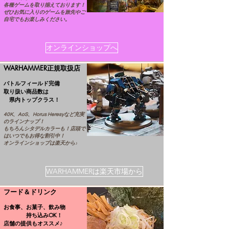
各種ゲームを取り揃えております！
ぜひお気に入りのゲームを旅先やご
自宅でもお楽しみください。
オンラインショップへ
WARHAMMER正規取扱店
​バトルフィールド完備
取り扱い商品数は
県内トップクラス！
40K、AoS、Horus Heresyなど充実
のラインナップ！
もちろんシタデルカラーも！店頭で
はいつでもお得な割引中！
オンラインショップは楽天から♪
WARHAMMERは楽天市場から
​フード＆ドリンク
お食事、お菓子、飲み物
持ち込みOK！
店舗の提供もオススメ♪