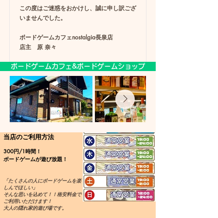
この度はご迷惑をおかけし、誠に申し訳ござ
いませんでした。
ボードゲームカフェnostalgia長泉店
店主 原 奈々
​ボードゲームカフェ&ボードゲームショップ
当店のご利用方法
300円/1時間！
ボードゲームが遊び放題！
「たくさんの人にボードゲームを楽
しんでほしい」
そんな思いを込めて！！格安料金で
ご利用いただけます！
大人の隠れ家的遊び場です。