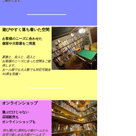
ご紹介します。
遊びやすく落ち着いた空間​
​お客様のニーズに合わせた
個室や大部屋をご用意
家族と、友人と、恋人と
お客様のニーズに合った空間をご提
供します。
お一人様でも大人数でも対応可能全
40席を完備！
オンラインショップ
遊ぶだけじゃない
店頭販売も
オンラインショップも
持ち運びに便利な小箱ゲームから
自宅で楽しめる大箱ゲームまで