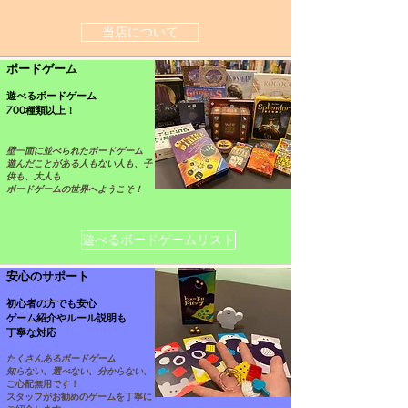
当店について
ボードゲーム
遊べるボードゲーム
700種類以上！
壁一面に並べられたボードゲーム
遊んだことがある人もない人も、子
供も、大人も
ボードゲームの世界へようこそ！
遊べるボードゲームリスト
安心のサポート
初心者の方でも安心
​ゲーム紹介やルール説明も
丁寧な対応
たくさんあるボードゲーム
知らない、選べない、分からない、
ご心配無用です！
スタッフがお勧めのゲームを丁寧に