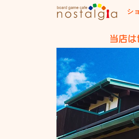
シ
​当店