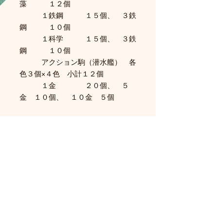
藻 １２個
１鉄鋼 １５個、 ３鉄
鋼 １０個
１科学 １５個、 ３鉄
鋼 １０個
アクション駒（潜水艦） 各
色３個×４色 小計１２個
１金 ２０個、 ５
金 １０個、 １０金 ５個
関連商品