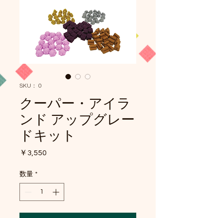
SKU： 0
クーパー・アイラ
ンド アップグレー
ドキット
価
￥3,550
格
数量
*