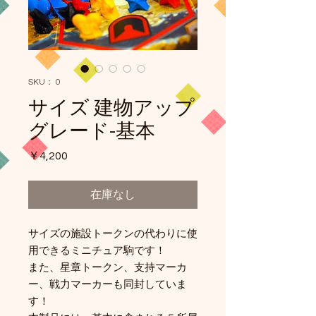
SKU： 0
サイズ 建物アップ
グレード-基本
価
￥4,200
格
在庫なし
サイズの施設トークンの代わりに使
用できるミニチュア駒です！
また、星章トークン、支持マーカ
ー、戦力マーカーも同封していま
す！