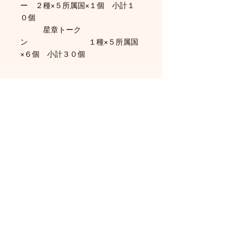
ー ２種×５所属国×１個 小計１
０個
星章トーク
ン １種×５所属国
×６個 小計３０個
関連商品