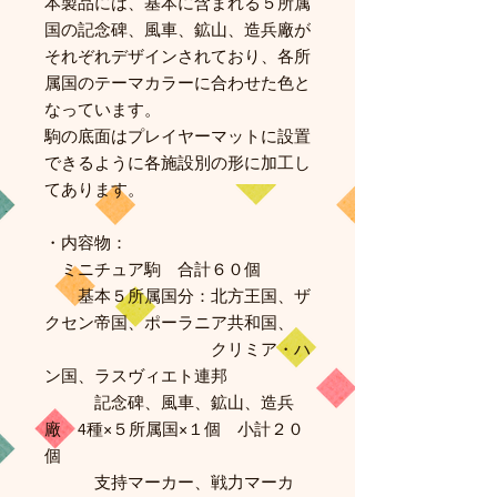
本製品には、基本に含まれる５所属
国の記念碑、風車、鉱山、造兵廠が
それぞれデザインされており、各所
属国のテーマカラーに合わせた色と
なっています。
駒の底面はプレイヤーマットに設置
できるように各施設別の形に加工し
てあります。
・内容物：
ミニチュア駒 合計６０個
基本５所属国分：北方王国、ザ
クセン帝国、ポーラニア共和国、
クリミア・ハ
ン国、ラスヴィエト連邦
記念碑、風車、鉱山、造兵
廠 4種×５所属国×１個 小計２０
個
支持マーカー、戦力マーカ