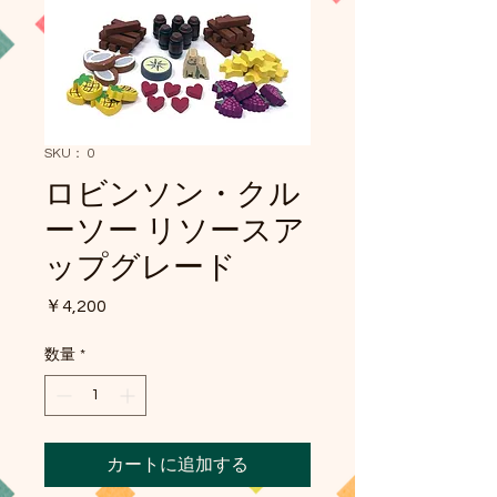
SKU： 0
ロビンソン・クル
ーソー リソースア
ップグレード
価
￥4,200
格
数量
*
カートに追加する