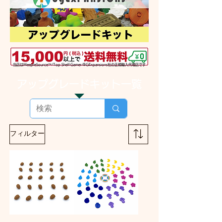
当店はMeepleSource™️/Top Shelf Gamer/BGExpansions社の正規輸入代理店です
​アップグレードキット一覧
フィルター