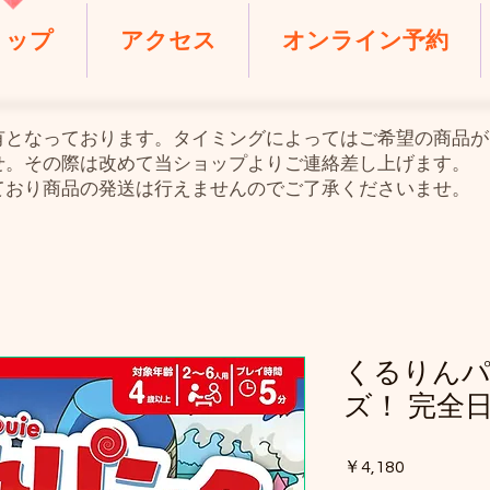
ョップ
アクセス
オンライン予約
共有となっております。タイミングによってはご希望の商品
せ。その際は改めて当ショップよりご連絡差し上げます。
ており商品の発送は行えませんのでご了承くださいませ。
くるりん
ズ！ 完全
価
￥4,180
格