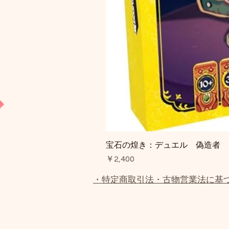
宝石の煌き：デュエル 偽造者
価格
￥2,400
・特定商取引法・古物営業法に基