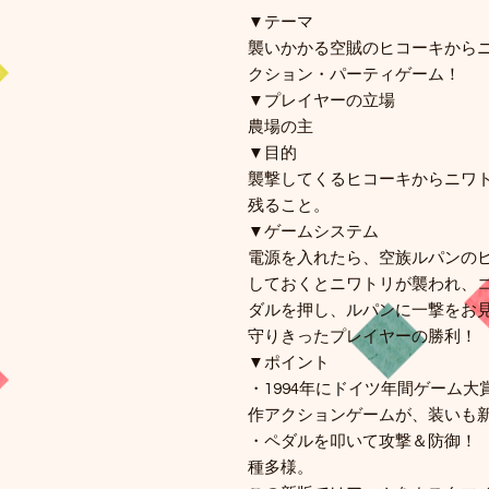
▼テーマ
襲いかかる空賊のヒコーキから
クション・パーティゲーム！
▼プレイヤーの立場
農場の主
▼目的
襲撃してくるヒコーキからニワ
残ること。
▼ゲームシステム
電源を入れたら、空族ルパンの
しておくとニワトリが襲われ、
ダルを押し、ルパンに一撃をお
守りきったプレイヤーの勝利！
▼ポイント
・1994年にドイツ年間ゲーム
作アクションゲームが、装いも
・ペダルを叩いて攻撃＆防御！
種多様。