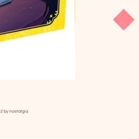
ニャインタイル
価格
￥3,520
2 by nostalgia