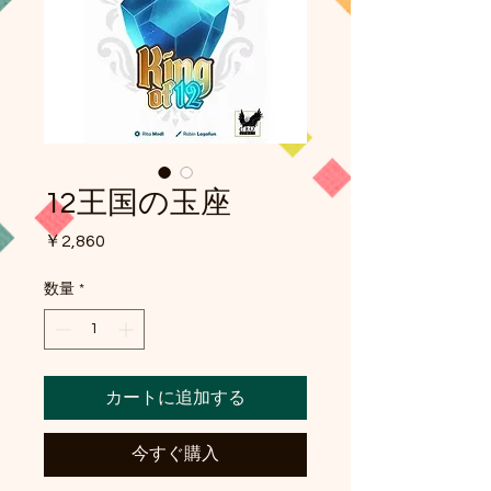
12王国の玉座
価
￥2,860
格
数量
*
カートに追加する
今すぐ購入