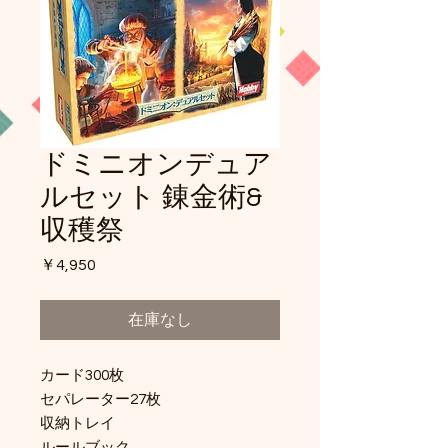
ドミニオンデュア
ルセット 錬金術&
収穫祭
価
￥4,950
格
在庫なし
カード300枚
セパレーター27枚
収納トレイ
ルールブック