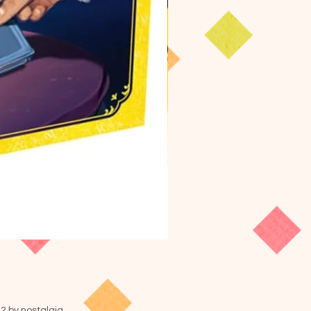
ニャインタイル
価格
￥3,520
2 by nostalgia