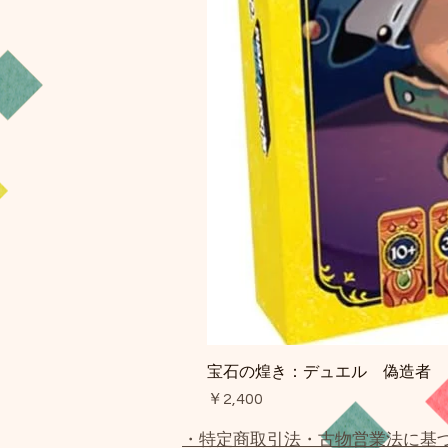
宝石の煌き：デュエル 偽造者
価格
￥2,400
・特定商取引法・古物営業法に基