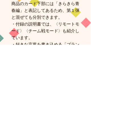
商品のカード下部には「きらきら青
春編」と表記してあるため、第１弾
と混ぜても分別できます。
・付録の説明書では、〈リモートモ
ード〉〈チーム戦モード〉も紹介し
ています。
・好きな言葉を書き込める「ブラン
クカード」も使えば、作れる短歌は
４億通り以上です。
【詳細】
プレイ人数：３～８人
プレイ時間：１５分～
対象年齢：８歳～
セット内容：「５音カード」５４
枚、「７音カード」５４枚、説明書
★説明書とカードのすべての漢字に
読みがな付き。
★カードのすべてにアルファベット