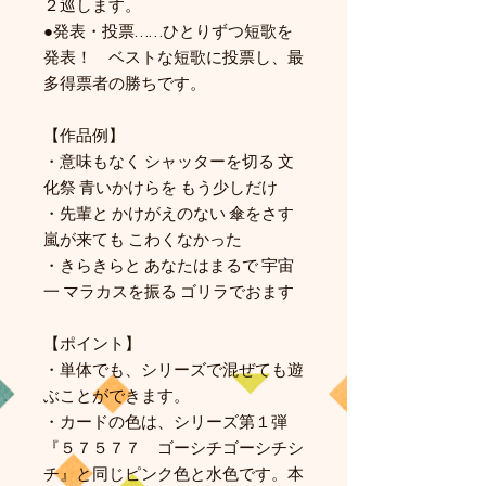
２巡します。
●発表・投票……ひとりずつ短歌を
発表！ ベストな短歌に投票し、最
多得票者の勝ちです。
【作品例】
・意味もなく シャッターを切る 文
化祭 青いかけらを もう少しだけ
・先輩と かけがえのない 傘をさす
嵐が来ても こわくなかった
・きらきらと あなたはまるで 宇宙
一 マラカスを振る ゴリラでおます
【ポイント】
・単体でも、シリーズで混ぜても遊
ぶことができます。
・カードの色は、シリーズ第１弾
『５７５７７ ゴーシチゴーシチシ
チ』と同じピンク色と水色です。本