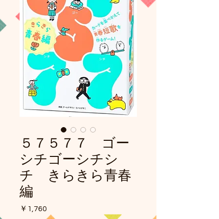
５７５７７ ゴー
シチゴーシチシ
チ きらきら青春
編
価
￥1,760
格