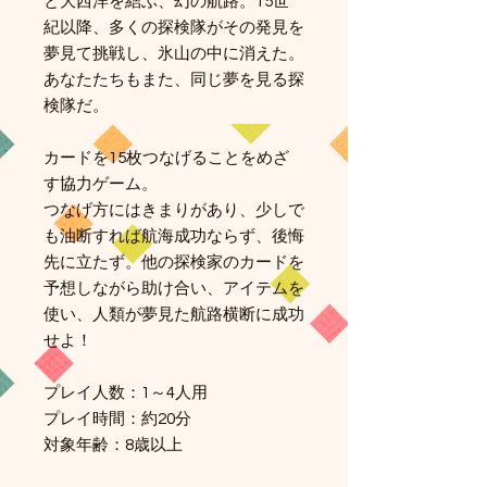
と大西洋を結ぶ、幻の航路。15世
紀以降、多くの探検隊がその発見を
夢見て挑戦し、氷山の中に消えた。
あなたたちもまた、同じ夢を見る探
検隊だ。
カードを15枚つなげることをめざ
す協力ゲーム。
つなげ方にはきまりがあり、少しで
も油断すれば航海成功ならず、後悔
先に立たず。他の探検家のカードを
予想しながら助け合い、アイテムを
使い、人類が夢見た航路横断に成功
せよ！
プレイ人数：1～4人用
プレイ時間：約20分
対象年齢：8歳以上