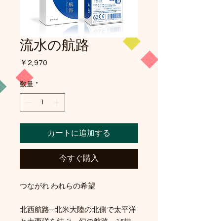
流水の航路
価
￥2,970
格
数量
*
カートに追加する
今すぐ購入
つながれ われらの希望
北西航路─北米大陸の北側で太平洋