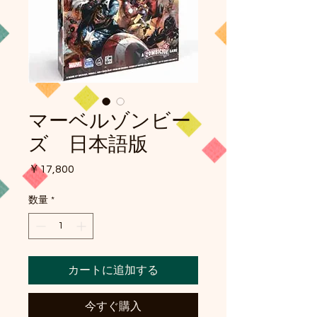
マーベルゾンビー
ズ 日本語版
価
￥17,800
格
数量
*
カートに追加する
今すぐ購入