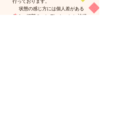
行っております。
状態の感じ方には個人差がある
ため、細部のコンディションに神経
質な方はご購入をお控えください。
4）プレイに支障のある欠品・破損
がないことを確認しておりますが、
中古品であることをご理解のうえご
購入ください。
5）掲載している写真はすべて実物
を撮影したものです。
6）中古品につき、お客様都合によ
る返品・交換はお受けしておりませ
ん。（不良品・商品違いの場合を除
きます）
関連商品