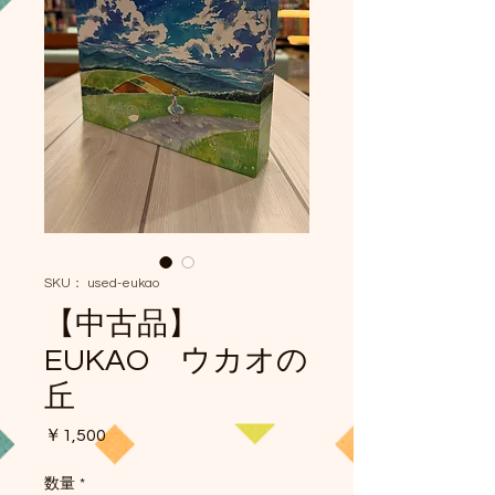
SKU： used-eukao
【中古品】
EUKAO ウカオの
丘
価
￥1,500
格
数量
*