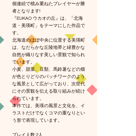
個連続で積み重ねたプレイヤーが勝
者となります!
『EUKAO ウカオの丘』は、「北海
道・美瑛町」をテーマにした作品で
す。
北海道のほぼ中央に位置する美瑛町
は、なだらかな丘陵地帯と緑豊かな
自然が織りなす美しい景観で知られ
ています。
小麦、甜菜、豆類、馬鈴薯などの畑
が色とりどりのパッチワークのよう
な風景として広がっており、次世代
にその景観を伝える取り組みが続け
られています。
本作では、美瑛の風景と文化を、イ
ラストだけでなくコマの重なりとい
う形で表現しています。
プレイ人数:2人