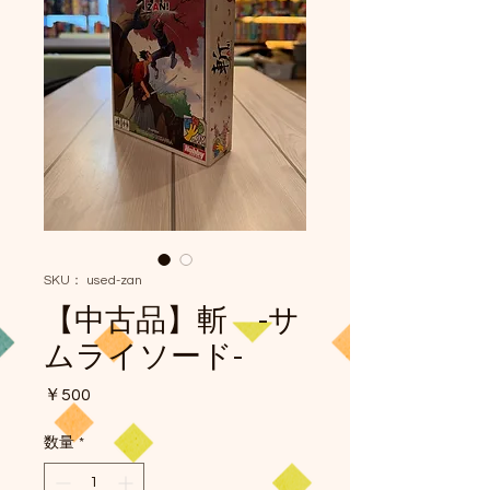
SKU： used-zan
【中古品】斬 -サ
ムライソード-
価
￥500
格
数量
*