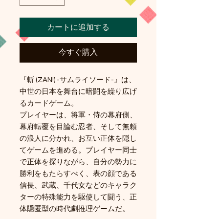
カートに追加する
今すぐ購入
『斬 (ZAN!) -サムライソード-』は、
中世の日本を舞台に暗闘を繰り広げ
るカードゲーム。
プレイヤーは、将軍・侍の幕府側、
幕府転覆を目論む忍者、そして無頼
の浪人に分かれ、お互い正体を隠し
てゲームを進める。プレイヤー同士
で正体を探りながら、自分の勢力に
勝利をもたらすべく、表の顔である
信長、武蔵、千代女などのキャラク
ターの特殊能力を駆使して闘う、正
体隠匿型の時代劇推理ゲームだ。