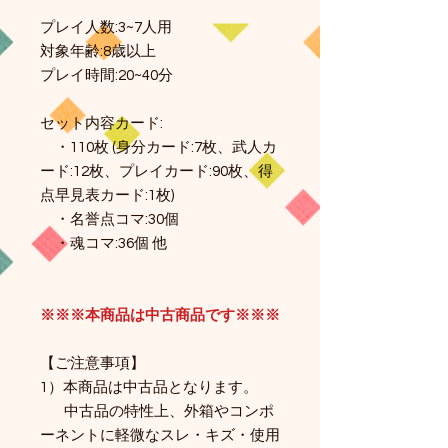
プレイ人数:3~7人用
対象年齢:8歳以上
プレイ時間:20~40分
セット内容カード:
・110枚 (身分カード:7枚、武人カ
ード:12枚、プレイカード:90枚、得
点早見表カード:1枚)
・名誉点コマ:30個
・魂コマ:36個 他
※※※本商品は中古商品です※※※
【ご注意事項】​
1）本商品は中古品となります。
中古品の特性上、外箱やコンポ
ーネントに軽微なスレ・キズ・使用