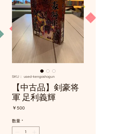
SKU： used-kengoshogun
【中古品】剣豪将
軍 足利義輝
価
￥500
格
数量
*