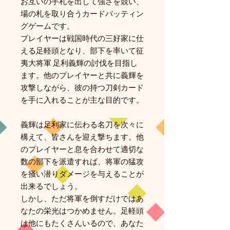
お互いの手札を出して強さを競い、
場の札を取り合うカードバッティン
グゲームです。
プレイヤーは戦国時代の三好家に仕
える足軽頭となり、部下を率いて征
夷大将軍 足利義輝の討伐を目指し
ます。他のプレイヤーと共に義輝を
攻撃しながら、彼の持つ刀剣カード
を手に入れることが主な目的です。
義輝は足利家に伝わる名刀を次々に
構えて、皆さんを迎え撃ちます。他
のプレイヤーと息を合わせて適切な
数の部下を派遣すれば、将軍の猛攻
を掻い潜りダメージを与えることが
出来るでしょう。
しかし、ただ将軍を倒すだけではあ
なたの栄光はつかめません。足軽頭
は他にもたくさんいるので、あなた