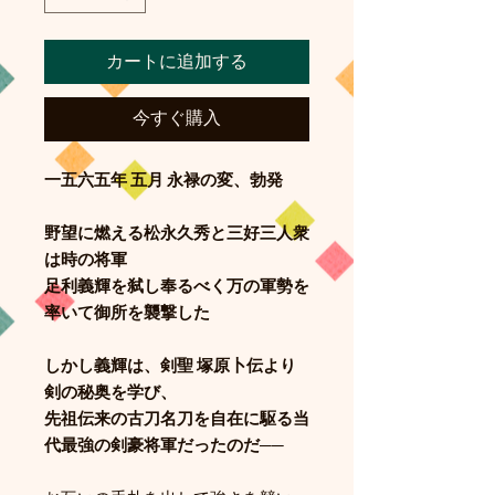
カートに追加する
今すぐ購入
一五六五年 五月 永禄の変、勃発
野望に燃える松永久秀と三好三人衆
は時の将軍
足利義輝を弑し奉るべく
万の軍勢を
率いて御所を襲撃した
しかし義輝は、剣聖 塚原卜伝より
剣の秘奥を学び、
先祖伝来の古刀名刀を自在に駆る当
代最強の剣豪将軍だったのだ──