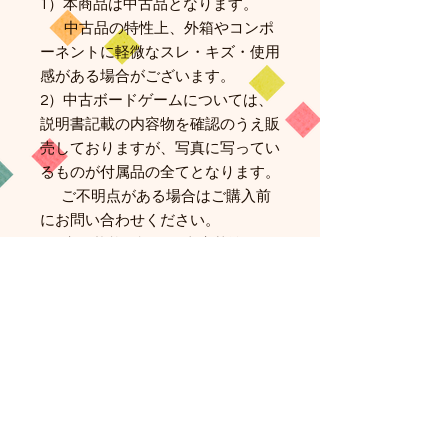
1）本商品は中古品となります。
中古品の特性上、外箱やコンポ
ーネントに軽微なスレ・キズ・使用
感がある場合がございます。
2）中古ボードゲームについては、
説明書記載の内容物を確認のうえ販
売しておりますが、写真に写ってい
るものが付属品の全てとなります。
ご不明点がある場合はご購入前
にお問い合わせください。
3）商品状態の評価は当店基準にて
行っております。
状態の感じ方には個人差がある
ため、細部のコンディションに神経
質な方はご購入をお控えください。
4）プレイに支障のある欠品・破損
がないことを確認しておりますが、
中古品であることをご理解のうえご
購入ください。