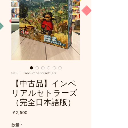
SKU： used-imperialsettlers
【中古品】インペ
リアルセトラーズ
（完全日本語版）
価
￥2,500
格
数量
*