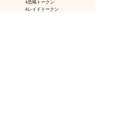
4恐喝トークン
4レイドトークン
4スネア
・エクストラ（2）：
1フェリー
1タワー
関連商品