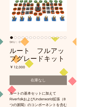
SKU： 0
ルート フルアッ
プグレードキット
価
￥12,000
格
在庫なし
ルートの基本セットに加えて
RiverfolkおよびUnderworld拡張（8
つの派閥）​​のコンポーネントを含む