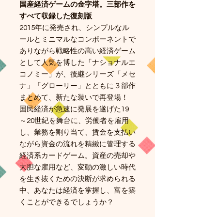
国産経済ゲームの金字塔。三部作を
すべて収録した復刻版
2015年に発売され、シンプルなル
ールとミニマルなコンポーネントで
ありながら戦略性の高い経済ゲーム
として人気を博した「ナショナルエ
コノミー」が、後継シリーズ「メセ
ナ」「グローリー」とともに３部作
まとめて、新たな装いで再登場！
国民経済が急速に発展を遂げた19
～20世紀を舞台に、労働者を雇用
し、業務を割り当て、賃金を支払い
ながら資金の流れを精緻に管理する
経済系カードゲーム。資産の売却や
大胆な雇用など、変動の激しい時代
を生き抜くための決断が求められる
中、あなたは経済を掌握し、富を築
くことができるでしょうか？