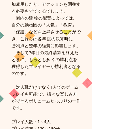
加雇用したり、アクションを調整す
る必要もでてくるでしょう。
園内の建 物の配置によっては、
自分の動物園の「人気」「教育」
「保護」などを上昇させることがで
き、これらは各年 度の決算時に、
勝利点と翌年の経費に影響します。
そして7年目の最終清算を終えた
ときに、もっとも多 くの勝利点を
獲得したプレイヤーが勝利者となる
のです。
対人戦だけでなく1人でのゲーム
プレイも可能 で、様々な楽しみ方
ができるボリュームたっぷりの一作
です。
プレイ人数：1～4人
プレイ時間：120～180分