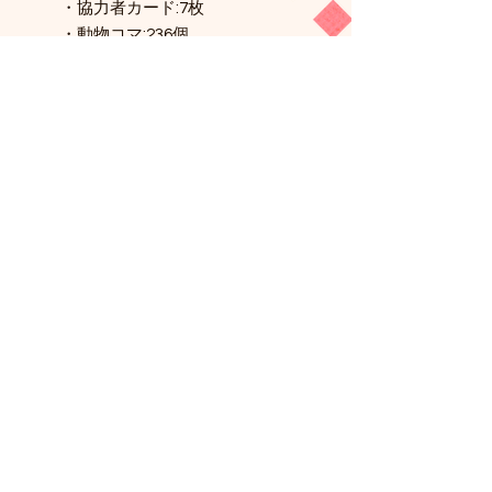
・協力者カード:7枚
・動物コマ:236個
・子孫ディスク:40個
・カラーキューブ:200個
・口コミディスク:4個
・ワーカーコマ:12個
・注目マー カー:155個
・木製ダイス:8個
・木製マーカー:2個
・親マーカー:1個
・布袋:1枚
・1人用動物福祉カード:1枚
・ルール説明書:1冊
関連商品