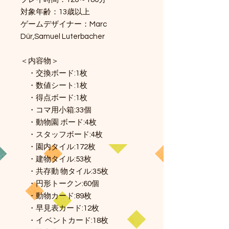
対象年齢：13歳以上
ゲームデザイナー：Marc
Dür,Samuel Luterbacher
＜内容物＞
・交換ボード:1枚
・数値シート:1枚
・得点ボード:1枚
・コマ用小箱:33個
・動物園 ボード:4枚
・スタッフボード:4枚
・園内タイル:172枚
・建物タイル:53枚
・共存動 物タイル:35枚
・円形トークン:60個
・動物カード:89枚
・早見表カード:12枚
・イ ベントカード:18枚