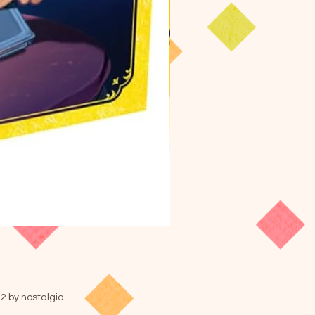
ニャインタイル
価格
￥3,520
2 by nostalgia