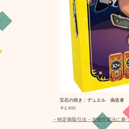
宝石の煌き：デュエル 偽造者
価格
￥2,400
・特定商取引法・古物営業法に基