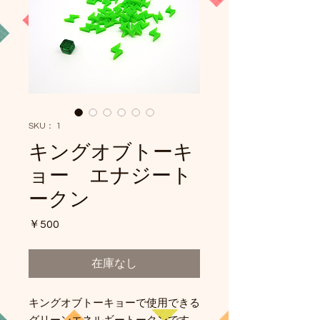
SKU： 1
キングオブトーキ
ョー エナジート
ークン
価
￥500
格
在庫なし
キングオブトーキョーで使用できる