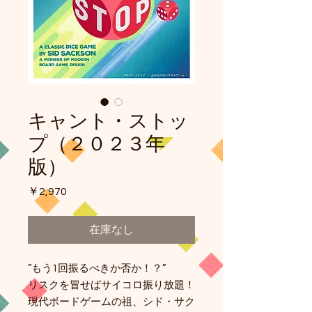
キャント・ストッ
プ（２０２３年
版）
価
￥2,970
格
在庫なし
”もう1回振るべきか否か！？”
リスクを冒せばサイコロ振り放題！
現代ボードゲームの祖、シド・サク