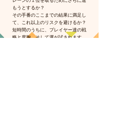
レーンの１位を取るためにさらに進
もうとするか？
その手番のここまでの結果に満足し
て、これ以上のリスクを避けるか？
短時間のうちに、プレイヤー達の戦
略と度胸、そして運が試されます。
長い歴史を持つ作品ですが、ひとた
び遊んでみれば、きっと驚くほど新
鮮な楽しみや興奮が得られることう
けあいです。
関連商品