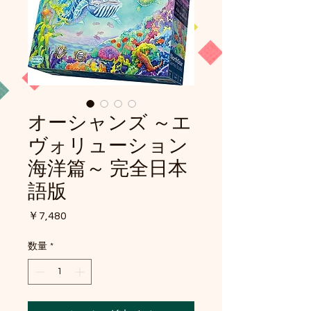
オーシャンズ ～エ
ヴォリューション
海洋篇～ 完全日本
語版
価
￥7,480
格
数量
*