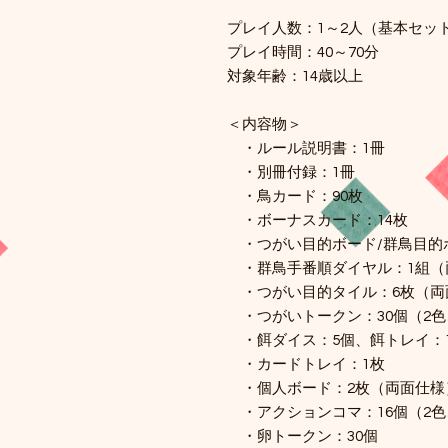
プレイ人数：1～2人（基本セッ
プレイ時間：40～70分
対象年齢：14歳以上
＜内容物＞
・ルール説明書：1冊
・別冊付録：1冊
・鳥カード：90枚
・ボーナスカード：14枚
・つがい目的ボード/群鳥目的
・群鳥手番順ダイヤル：1組（
・つがい目的タイル：6枚（両
・つがいトークン：30個（2色
・餌ダイス：5個、餌トレイ：
・カードトレイ：1枚
・個人ボード：2枚（両面仕様
・アクションコマ：16個（2色
・卵トークン：30個