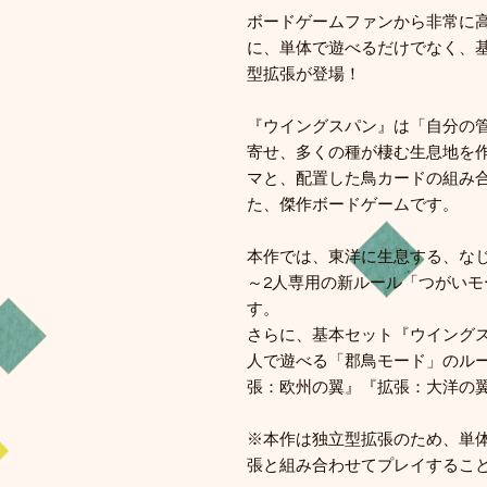
ボードゲームファンから非常に
に、単体で遊べるだけでなく、
型拡張が登場！
『ウイングスパン』は「自分の
寄せ、多くの種が棲む生息地を
マと、配置した鳥カードの組み
た、傑作ボードゲームです。
本作では、東洋に生息する、なじ
～2人専用の新ルール「つがい
す。
さらに、基本セット『ウイングス
人で遊べる「郡鳥モード」のル
張：欧州の翼』『拡張：大洋の
※本作は独立型拡張のため、単
張と組み合わせてプレイするこ