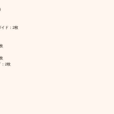
）
イド：2枚
枚
枚
：2枚