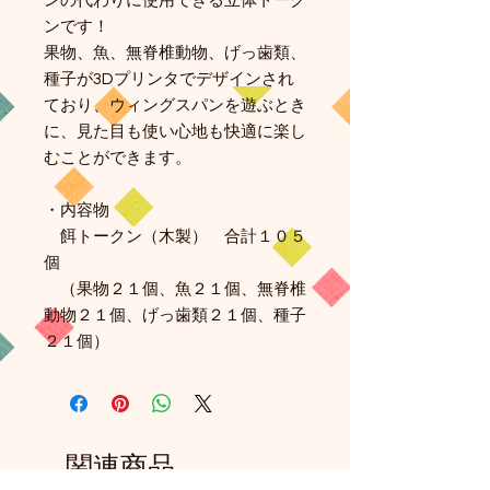
ンの代わりに使用できる立体トーク
ンです！
果物、魚、無脊椎動物、げっ歯類、
種子が3Dプリンタでデザインされ
ており、ウィングスパンを遊ぶとき
に、見た目も使い心地も快適に楽し
むことができます。
・内容物
餌トークン（木製） 合計１０５
個
（果物２１個、魚２１個、無脊椎
動物２１個、げっ歯類２１個、種子
２１個）
関連商品